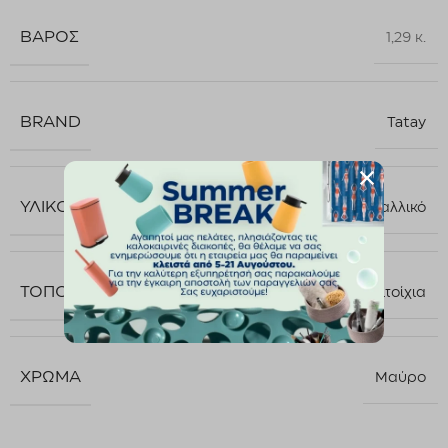
ΒΆΡΟΣ
1,29 κ.
BRAND
Tatay
ΥΛΙΚΌ
Μεταλλικό
ΤΟΠΟΘΈΤΗΣΗ
Επιτοίχια
ΧΡΏΜΑ
Μαύρο