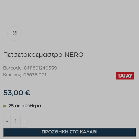
Click to enlarge
Πετσετοκρεμάστρα NERO
Barcode: 8411801240359
Κωδικός: 06638.001
53,00
€
25 σε απόθεμα
ΠΡΟΣΘΉΚΗ ΣΤΟ ΚΑΛΆΘΙ