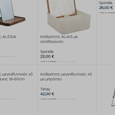
Spirella
26,00
€
ΚΩΔΙΚΟΣ
Προσθήκ
ς ALESIA
Καθρέπτης ALAIS με
αποθήκευση
Spirella
23,00
€
06235.001
ΚΩΔΙΚΟΣ:
06234.001
στο καλάθι
Προσθήκη στο καλάθι
 μεγενθυντικός x5
Καθρέπτης μεγενθυντικός x5
μενος 18-60cm
με μπράτσο
Tatay
42,00
€
06519.001
ΚΩΔΙΚΟΣ:
06518.001
στο καλάθι
Προσθήκη στο καλάθι