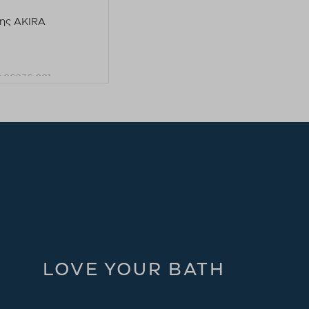
ης AKIRA
:
06236.001
η στο καλάθι
LOVE YOUR BATH