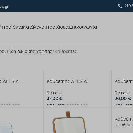
210.
s.gr
ή
Προϊόντα
Κατάλογοι
Προτάσεις
Επικοινωνία
ίδα
Είδη οικιακής χρήσης
Καθρέπτες
ς ALESIA
Καθρέπτης ALESIA
Καθρέπτ
Spirella
Spirella
37,00
€
20,00
€
06235.003
ΚΩΔΙΚΟΣ:
06235.002
ΚΩΔΙΚΟΣ
στο καλάθι
Προσθήκη στο καλάθι
Προσθήκ
Καθρέπτ
αποθήκ