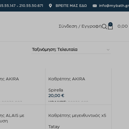
55.55.147 - 210.55.50.671
ΒΡΕΙΤΕ ΜΑΣ ΕΔΩ
info@mybath.gr
0
Σύνδεση / Εγγραφή
0,00
ης AKIRA
Καθρέπτης AKIRA
Spirella
20,00
€
:
06236.003
ΚΩΔΙΚΟΣ:
06236.002
η στο καλάθι
Προσθήκη στο καλάθι
ης ALAIS με
Καθρέπτης μεγενθυντικός x5
ευση
Tatay