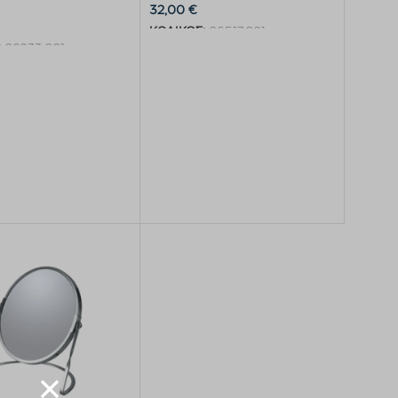
32,00
€
ΚΩΔΙΚΟΣ:
06517.001
:
06233.001
Προσθήκη στο καλάθι
η στο καλάθι