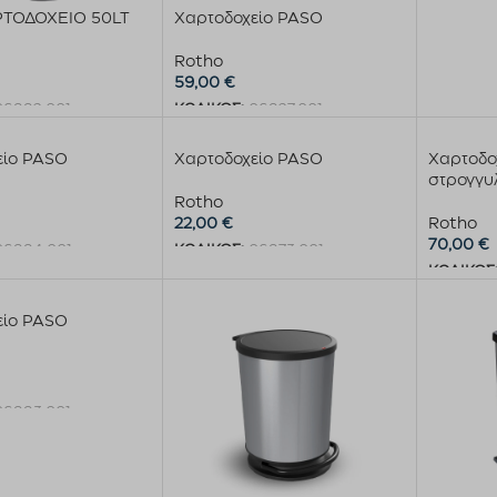
ΤΟΔΟΧΕΙΟ 50LT
Χαρτοδοχείο PASO
Rotho
59,00
€
06992.001
ΚΩΔΙΚΟΣ:
06927.001
περισσότερα
Προσθήκη στο καλάθι
είο PASO
Χαρτοδοχείο PASO
Χαρτοδο
στρογγυ
Rotho
22,00
€
Rotho
70,00
€
06994.001
ΚΩΔΙΚΟΣ:
06973.001
ΚΩΔΙΚΟΣ
στο καλάθι
Προσθήκη στο καλάθι
Προσθήκ
είο PASO
06993.001
στο καλάθι