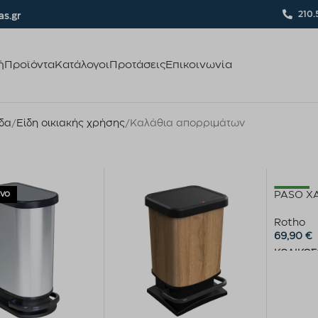
210.
s.gr
ή
Προϊόντα
Κατάλογοι
Προτάσεις
Επικοινωνία
ίδα
Είδη οικιακής χρήσης
Καλάθια απορριμάτων
νο
New
PASO Χ
Rotho
69,90
€
ΚΩΔΙΚΟΣ
Προσθήκ