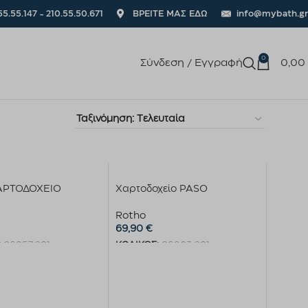
55.55.147 - 210.55.50.671
ΒΡΕΙΤΕ ΜΑΣ ΕΔΩ
info@mybath.gr
0
Σύνδεση / Εγγραφή
0,00
ΑΡΤΟΔΟΧΕΙΟ
Χαρτοδοχείο PASO
Rotho
69,90
€
:
06957.001
ΚΩΔΙΚΟΣ:
06903.001
η στο καλάθι
Προσθήκη στο καλάθι