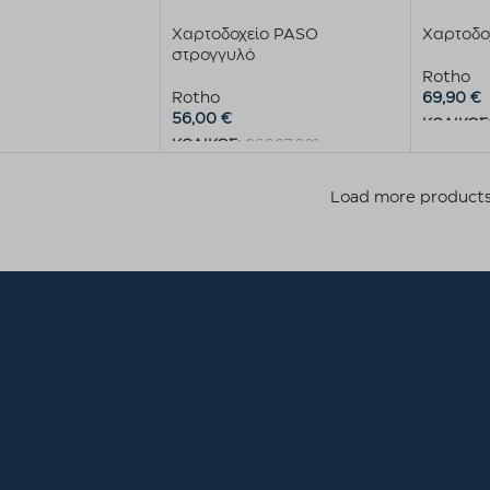
Χαρτοδοχείο PASO
Χαρτοδο
στρογγυλό
Rotho
Rotho
69,90
€
56,00
€
ΚΩΔΙΚΟΣ
ΚΩΔΙΚΟΣ:
06907.001
Προσθήκ
Προσθήκη στο καλάθι
Load more product