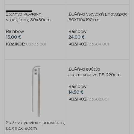
Εξαντλημένο
Σωλήνα γωνιακή
Σωλήνα γωνιακή μπανιέρας
ντουζιέρας 80x80cm
80Χ110Χ190cm
Rainbow
Rainbow
15,00
€
24,00
€
ΚΩΔΙΚΟΣ:
03303.001
ΚΩΔΙΚΟΣ:
03304.001
Διαβάστε περισσότερα
Προσθήκη στο καλάθι
Σωλήνα ευθεία
επεκτεινόμενη 115-220cm
Rainbow
14,50
€
ΚΩΔΙΚΟΣ:
03302.001
Προσθήκη στο καλάθι
Σωλήνα γωνιακή μπανιέρας
80Χ110Χ190cm