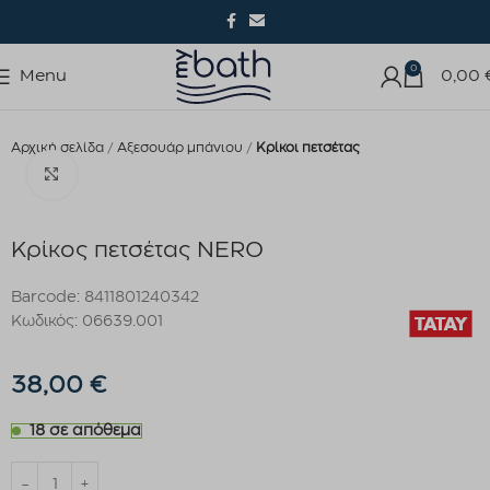
0
Menu
0,00
Αρχική σελίδα
Αξεσουάρ μπάνιου
Κρίκοι πετσέτας
Click to enlarge
Κρίκος πετσέτας NERO
Barcode: 8411801240342
Κωδικός: 06639.001
38,00
€
18 σε απόθεμα