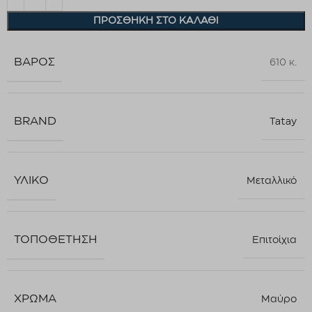
ΠΡΟΣΘΉΚΗ ΣΤΟ ΚΑΛΆΘΙ
ΒΆΡΟΣ
610 κ.
BRAND
Tatay
ΥΛΙΚΌ
Μεταλλικό
ΤΟΠΟΘΈΤΗΣΗ
Επιτοίχια
ΧΡΏΜΑ
Μαύρο