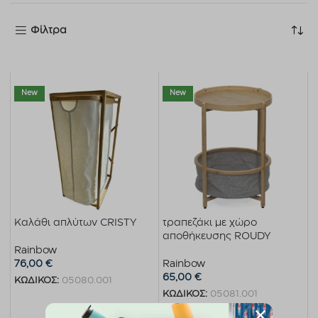
Φίλτρα
New
New
Καλάθι απλύτων CRISTY
τραπεζάκι με χώρο
αποθήκευσης ROUDY
Rainbow
76,00
€
Rainbow
65,00
€
ΚΩΔΙΚΟΣ:
05080.001
ΚΩΔΙΚΟΣ:
05081.001
Προσθήκη στο καλάθι
Προσθήκη στο καλάθι