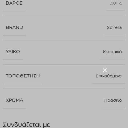
ΒΆΡΟΣ
0,01 κ.
BRAND
Spirella
ΥΛΙΚΌ
Κεραμικό
ΤΟΠΟΘΈΤΗΣΗ
Επικαθήμενα
ΧΡΏΜΑ
Πράσινο
Συνδυάζεται με