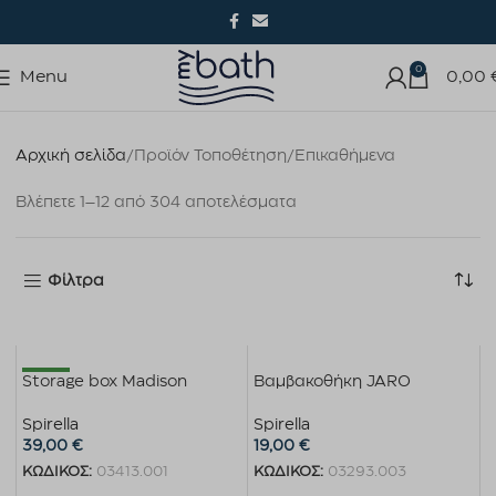
0
Menu
0,00
Αρχική σελίδα
Προϊόν Τοποθέτηση
Επικαθήμενα
Βλέπετε 1–12 από 304 αποτελέσματα
Φίλτρα
New
Storage box Madison
Βαμβακοθήκη JARO
Spirella
Spirella
39,00
€
19,00
€
ΚΩΔΙΚΟΣ:
03413.001
ΚΩΔΙΚΟΣ:
03293.003