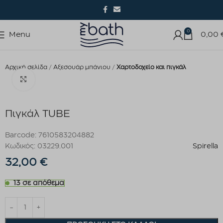
0
Menu
0,00
Αρχική σελίδα
Αξεσουάρ μπάνιου
Χαρτοδοχείο και πιγκάλ
Click to enlarge
Πιγκάλ TUBE
Barcode: 7610583204882
Κωδικός: 03229.001
Spirella
32,00
€
13 σε απόθεμα