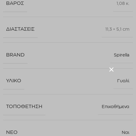
ΒΆΡΟΣ
1,08 κ.
ΔΙΑΣΤΆΣΕΙΣ
11,3 × 5,1 cm
BRAND
Spirella
ΥΛΙΚΌ
Γυαλί
ΤΟΠΟΘΈΤΗΣΗ
Επικαθήμενα
ΝΈΟ
Ναι