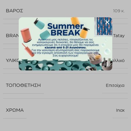
ΒΆΡΟΣ
109 κ.
BRAND
Tatay
ΥΛΙΚΌ
Μεταλλικό
ΤΟΠΟΘΈΤΗΣΗ
Επιτοίχια
ΧΡΏΜΑ
Inox