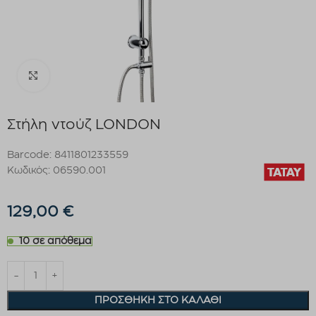
Click to enlarge
Στήλη ντούζ LONDON
Barcode: 8411801233559
Κωδικός: 06590.001
129,00
€
10 σε απόθεμα
ΠΡΟΣΘΉΚΗ ΣΤΟ ΚΑΛΆΘΙ