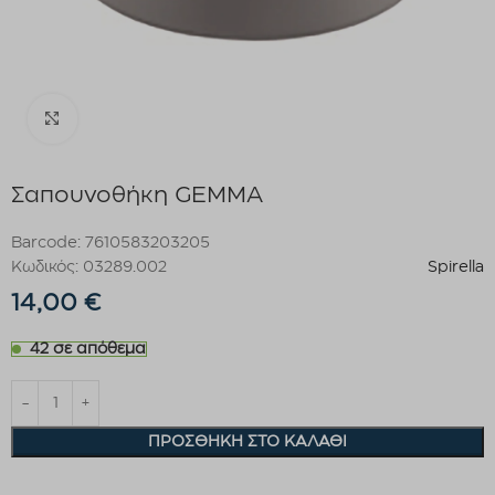
Click to enlarge
Σαπουνοθήκη GEMMA
Barcode: 7610583203205
Κωδικός: 03289.002
Spirella
14,00
€
42 σε απόθεμα
ΠΡΟΣΘΉΚΗ ΣΤΟ ΚΑΛΆΘΙ