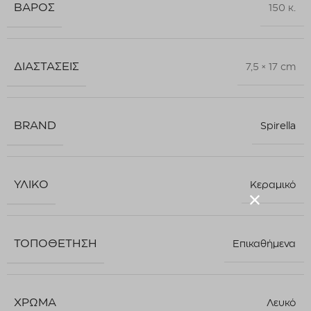
ΒΆΡΟΣ
150 κ.
ΔΙΑΣΤΆΣΕΙΣ
7,5 × 17 cm
BRAND
Spirella
ΥΛΙΚΌ
Κεραμικό
ΤΟΠΟΘΈΤΗΣΗ
Επικαθήμενα
ΧΡΏΜΑ
Λευκό