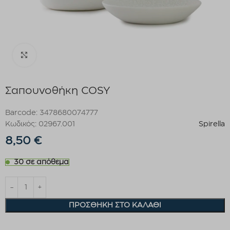
Click to enlarge
Σαπουνοθήκη COSY
Barcode: 3478680074777
Κωδικός: 02967.001
Spirella
8,50
€
30 σε απόθεμα
ΠΡΟΣΘΉΚΗ ΣΤΟ ΚΑΛΆΘΙ