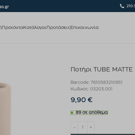
210.
s.gr
ή
Προϊόντα
Κατάλογοι
Προτάσεις
Επικοινωνία
Ποτήρι TUBE MATTE
Barcode: 7610583210951
Κωδικός: 03203.001
9,90
€
89 σε απόθεμα