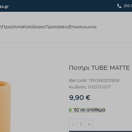
210.
s.gr
ή
Προϊόντα
Κατάλογοι
Προτάσεις
Επικοινωνία
Ποτήρι TUBE MATTE
Barcode: 7610583211958
Κωδικός: 03203.007
9,90
€
62 σε απόθεμα