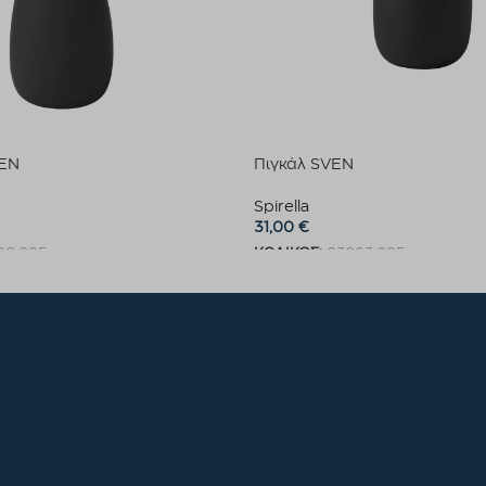
VEN
Πιγκάλ SVEN
Spirella
31,00
€
80.005
ΚΩΔΙΚΟΣ:
03083.005
καλάθι
Προσθήκη στο καλάθι