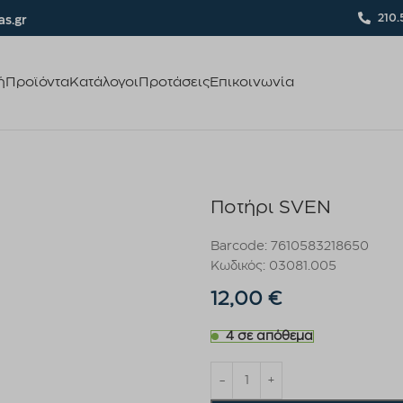
210.
s.gr
ή
Προϊόντα
Κατάλογοι
Προτάσεις
Επικοινωνία
Ποτήρι SVEN
Barcode: 7610583218650
Κωδικός: 03081.005
12,00
€
4 σε απόθεμα