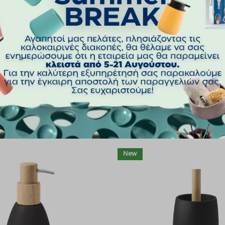
ΝΈΟ
ΧΡΏΜΑ
New