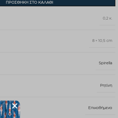
ΠΡΟΣΘΉΚΗ ΣΤΟ ΚΑΛΆΘΙ
0,2 κ.
8 × 10,5 cm
Spirella
Ρητίνη
Επικαθήμενα