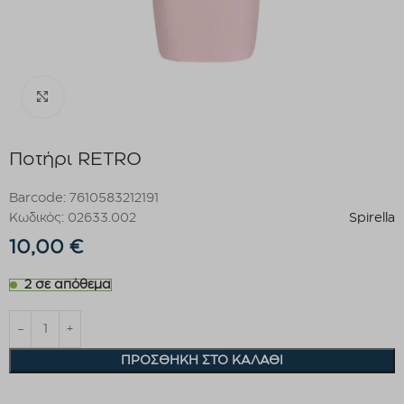
Click to enlarge
Ποτήρι RETRO
Barcode: 7610583212191
Κωδικός: 02633.002
Spirella
10,00
€
2 σε απόθεμα
ΠΡΟΣΘΉΚΗ ΣΤΟ ΚΑΛΆΘΙ