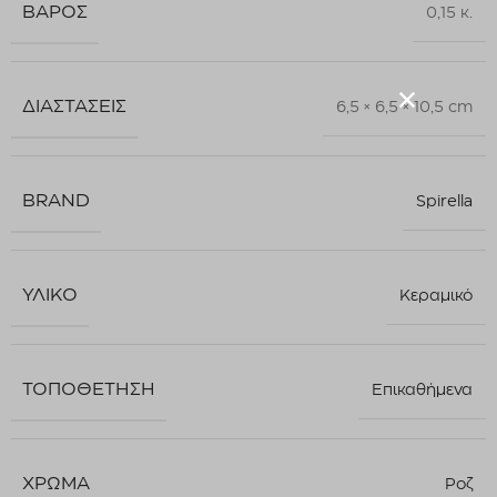
ΒΆΡΟΣ
0,15 κ.
ΔΙΑΣΤΆΣΕΙΣ
6,5 × 6,5 × 10,5 cm
BRAND
Spirella
ΥΛΙΚΌ
Κεραμικό
ΤΟΠΟΘΈΤΗΣΗ
Επικαθήμενα
ΧΡΏΜΑ
Ροζ