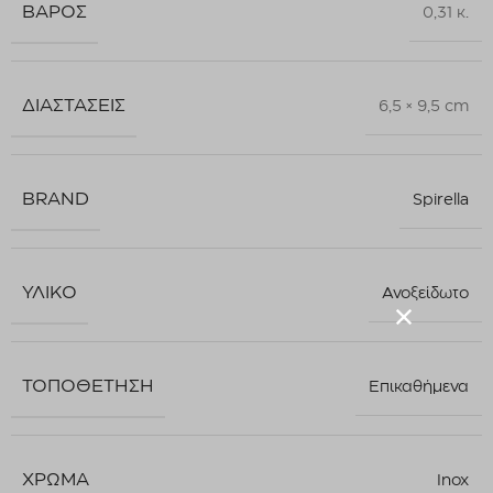
ΒΆΡΟΣ
0,31 κ.
ΔΙΑΣΤΆΣΕΙΣ
6,5 × 9,5 cm
BRAND
Spirella
ΥΛΙΚΌ
Ανοξείδωτο
ΤΟΠΟΘΈΤΗΣΗ
Επικαθήμενα
ΧΡΏΜΑ
Inox