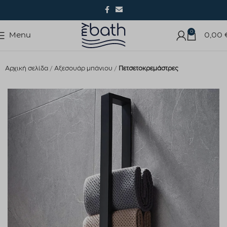
0
Menu
0,00
Αρχική σελίδα
Αξεσουάρ μπάνιου
Πετσετοκρεμάστρες