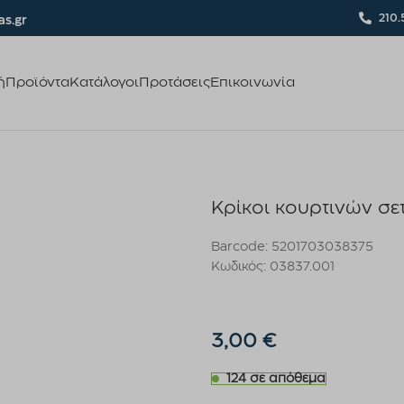
210.
s.gr
ή
Προϊόντα
Κατάλογοι
Προτάσεις
Επικοινωνία
Κρίκοι κουρτινών σε
Barcode: 5201703038375
Κωδικός: 03837.001
3,00
€
124 σε απόθεμα