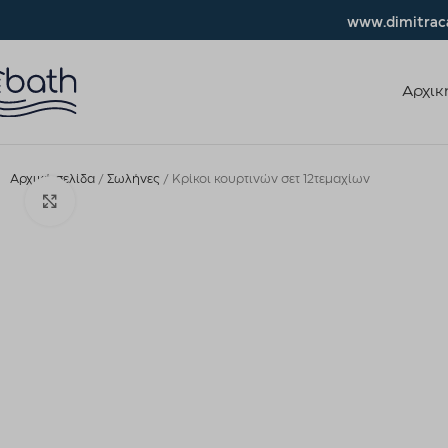
www.dimitraca
Αρχικ
Αρχική σελίδα
Σωλήνες
Κρίκοι κουρτινών σετ 12τεμαχίων
Click to enlarge