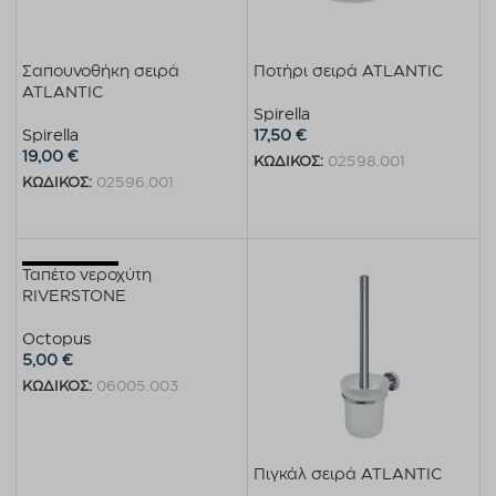
Σαπουνοθήκη σειρά
Ποτήρι σειρά ATLANTIC
ATLANTIC
Spirella
Spirella
17,50
€
19,00
€
ΚΩΔΙΚΟΣ:
02598.001
ΚΩΔΙΚΟΣ:
02596.001
Προσθήκη στο καλάθι
Προσθήκη στο καλάθι
Εξαντλημένο
Ταπέτο νεροχύτη
RIVERSTONE
Octopus
5,00
€
ΚΩΔΙΚΟΣ:
06005.003
Διαβάστε περισσότερα
Πιγκάλ σειρά ATLANTIC