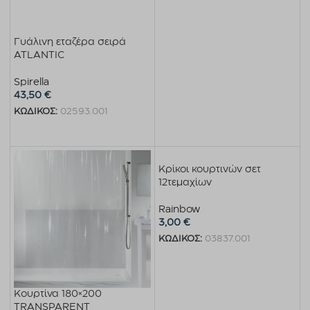
Διαβάστε περισσότερα
Γυάλινη εταζέρα σειρά
ATLANTIC
Spirella
43,50
€
ΚΩΔΙΚΟΣ:
02593.001
Διαβάστε περισσότερα
Κρίκοι κουρτινών σετ
12τεμαχίων
Rainbow
3,00
€
ΚΩΔΙΚΟΣ:
03837.001
Προσθήκη στο καλάθι
Κουρτίνα 180×200
TRANSPARENT