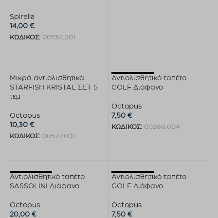
Spirella
14,00
€
ΚΩΔΙΚΟΣ:
00734.001
Προσθήκη στο καλάθι
Εξαντλημένο
Μικρά αντιολισθητικά
Αντιολισθητικό ταπέτο
STARFISH KRISTAL ΣΕΤ 5
GOLF Διάφανο
τεμ
Octopus
Octopus
7,50
€
10,30
€
ΚΩΔΙΚΟΣ:
00286.004
ΚΩΔΙΚΟΣ:
00527.001
Διαβάστε περισσότερα
Προσθήκη στο καλάθι
Εξαντλημένο
Εξαντλημένο
Αντιολισθητικό ταπέτο
Αντιολισθητικό ταπέτο
SASSOLINI Διάφανο
GOLF Διάφανο
Octopus
Octopus
20,00
€
7,50
€