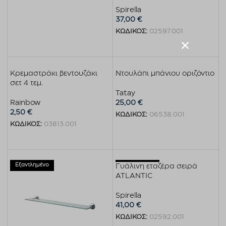
Spirella
37,00
€
ΚΩΔΙΚΟΣ:
02597.001
Προσθήκη στο καλάθι
Κρεμαστράκι βεντουζάκι
Ντουλάπι μπάνιου οριζόντιο
σετ 4 τεμ.
Tatay
Rainbow
25,00
€
2,50
€
ΚΩΔΙΚΟΣ:
06538.001
ΚΩΔΙΚΟΣ:
03813.001
Προσθήκη στο καλάθι
Προσθήκη στο καλάθι
Εξαντλημένο
Εξαντλημένο
Γυάλινη εταζέρα σειρά
ATLANTIC
Spirella
41,00
€
ΚΩΔΙΚΟΣ:
02592.001