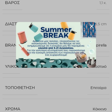
ΒΆΡΟΣ
1,1 κ.
ΔΙΑΣΤΆΣΕΙΣ
8 × 6,5 cm
BRAND
Spirella
ΥΛΙΚΌ
Πλαστικό
ΤΟΠΟΘΈΤΗΣΗ
Επιτοίχια
ΧΡΏΜΑ
Κόκκινο