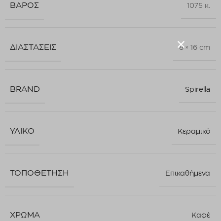
ΒΆΡΟΣ
1075 κ.
ΔΙΑΣΤΆΣΕΙΣ
8 × 16 cm
BRAND
Spirella
ΥΛΙΚΌ
Κεραμικό
ΤΟΠΟΘΈΤΗΣΗ
Επικαθήμενα
ΧΡΏΜΑ
Καφέ