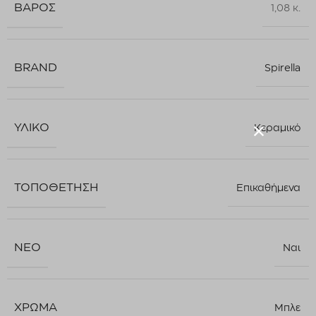
ΒΆΡΟΣ
1,08 κ.
BRAND
Spirella
ΥΛΙΚΌ
Κεραμικό
ΤΟΠΟΘΈΤΗΣΗ
Επικαθήμενα
ΝΈΟ
Ναι
ΧΡΏΜΑ
Μπλε