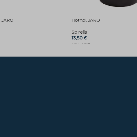
 JARO
Ποτήρι JARO
Spirella
13,50
€
92.003
ΚΩΔΙΚΟΣ:
03291.003
καλάθι
Προσθήκη στο καλάθι