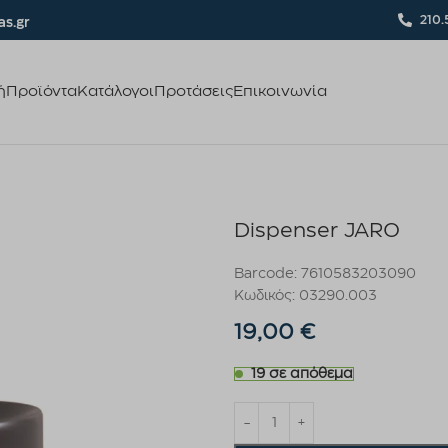
210.
s.gr
ή
Προϊόντα
Κατάλογοι
Προτάσεις
Επικοινωνία
Dispenser JARO
Barcode: 7610583203090
Κωδικός: 03290.003
19,00
€
19 σε απόθεμα