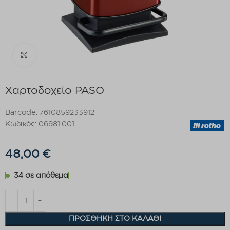
Click to enlarge
Χαρτοδοχείο PASO
Barcode: 7610859233912
Κωδικός: 06981.001
48,00
€
34 σε απόθεμα
ΠΡΟΣΘΉΚΗ ΣΤΟ ΚΑΛΆΘΙ