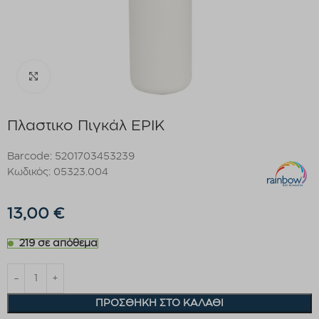
Click to enlarge
Πλαστικο Πιγκάλ EPIK
Barcode: 5201703453239
Κωδικός: 05323.004
13,00
€
219 σε απόθεμα
ΠΡΟΣΘΉΚΗ ΣΤΟ ΚΑΛΆΘΙ