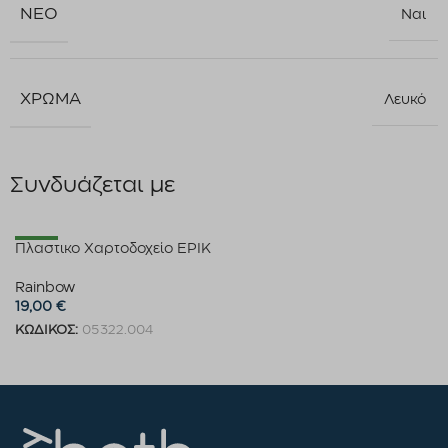
ΝΈΟ
Ναι
ΧΡΏΜΑ
Λευκό
Συνδυάζεται με
New
Πλαστικο Χαρτοδοχείο EPIK
Rainbow
19,00
€
ΚΩΔΙΚΟΣ:
05322.004
Προσθήκη στο καλάθι