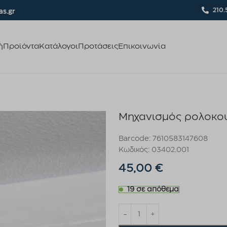
210.
s.gr
ή
Προϊόντα
Κατάλογοι
Προτάσεις
Επικοινωνία
Μηχανισμός ρολοκο
Barcode: 7610583147608
Κωδικός: 03402.001
45,00
€
19 σε απόθεμα