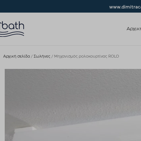
www.dimitraca
Αρχικ
Αρχική σελίδα
Σωλήνες
Μηχανισμός ρολοκουρτίνας ROLO