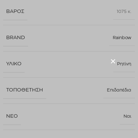
ΒΆΡΟΣ
1075 κ.
BRAND
Rainbow
ΥΛΙΚΌ
Ρητίνη
ΤΟΠΟΘΈΤΗΣΗ
Επιδαπέδια
ΝΈΟ
Ναι