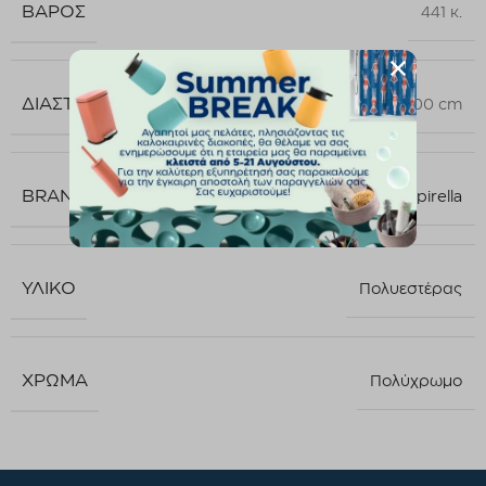
ΒΆΡΟΣ
441 κ.
ΔΙΑΣΤΆΣΕΙΣ
180 × 200 cm
BRAND
Spirella
ΥΛΙΚΌ
Πολυεστέρας
ΧΡΏΜΑ
Πολύχρωμο