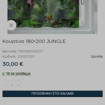
Click to enlarge
Κουρτίνα 180×200 JUNGLE
Barcode: 7610583201577
Κωδικός: 02027.001
Spirella
30,00
€
19 σε απόθεμα
ΠΡΟΣΘΉΚΗ ΣΤΟ ΚΑΛΆΘΙ