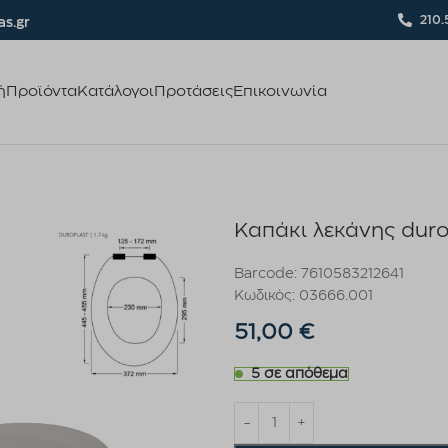
210.
s.gr
ή
Προϊόντα
Κατάλογοι
Προτάσεις
Επικοινωνία
Καπάκι λεκάνης dur
Barcode: 7610583212641
Κωδικός: 03666.001
51,00
€
5 σε απόθεμα