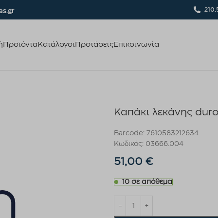
210.
s.gr
ή
Προϊόντα
Κατάλογοι
Προτάσεις
Επικοινωνία
Καπάκι λεκάνης dur
Barcode: 7610583212634
Κωδικός: 03666.004
51,00
€
10 σε απόθεμα