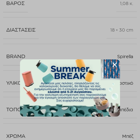
ΒΆΡΟΣ
1,08 κ.
ΔΙΑΣΤΆΣΕΙΣ
18 × 30 cm
BRAND
Spirella
ΥΛΙΚΌ
Πλαστικό
ΤΟΠΟΘΈΤΗΣΗ
Επιδαπέδια
ΧΡΏΜΑ
Μπέζ