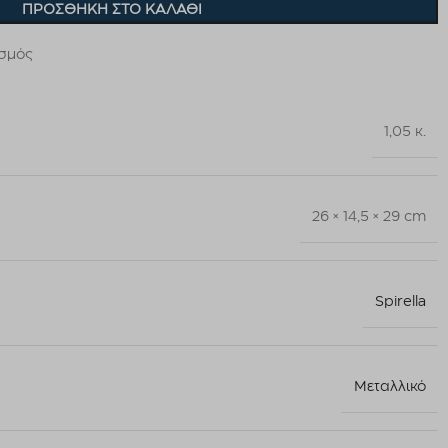
ΠΡΟΣΘΉΚΗ ΣΤΟ ΚΑΛΆΘΙ
ισμός
1,05 κ.
26 × 14,5 × 29 cm
Spirella
Μεταλλικό