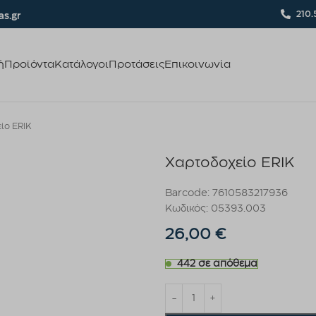
210.
s.gr
ή
Προϊόντα
Κατάλογοι
Προτάσεις
Επικοινωνία
ίο ERIK
Χαρτοδοχείο ERIK
Barcode: 7610583217936
Κωδικός: 05393.003
26,00
€
442 σε απόθεμα