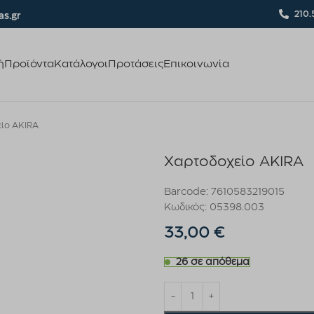
210.
s.gr
ή
Προϊόντα
Κατάλογοι
Προτάσεις
Επικοινωνία
ίο AKIRA
Χαρτοδοχείο AKIRA
Barcode: 7610583219015
Κωδικός: 05398.003
33,00
€
26 σε απόθεμα