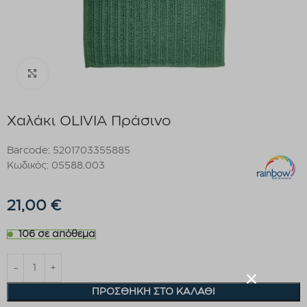
Click to enlarge
Χαλάκι OLIVIA Πράσινο
Barcode: 5201703355885
Κωδικός: 05588.003
21,00
€
106 σε απόθεμα
ΠΡΟΣΘΉΚΗ ΣΤΟ ΚΑΛΆΘΙ