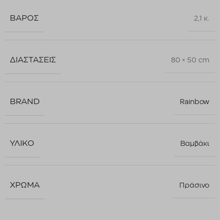
ΒΆΡΟΣ
2,1 κ.
ΔΙΑΣΤΆΣΕΙΣ
80 × 50 cm
BRAND
Rainbow
ΥΛΙΚΌ
Βαμβάκι
ΧΡΏΜΑ
Πράσινο