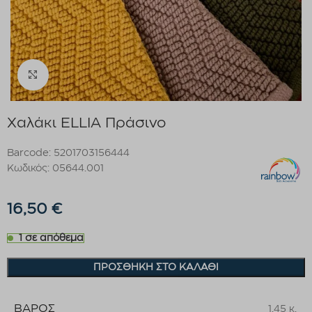
Click to enlarge
Χαλάκι ELLIA Πράσινο
Barcode: 5201703156444
Κωδικός: 05644.001
16,50
€
1 σε απόθεμα
ΠΡΟΣΘΉΚΗ ΣΤΟ ΚΑΛΆΘΙ
ΒΆΡΟΣ
1,45 κ.