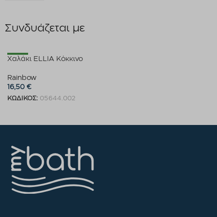
Συνδυάζεται με
New
Χαλάκι ELLIA Κόκκινο
Rainbow
16,50
€
ΚΩΔΙΚΟΣ:
05644.002
Προσθήκη στο καλάθι