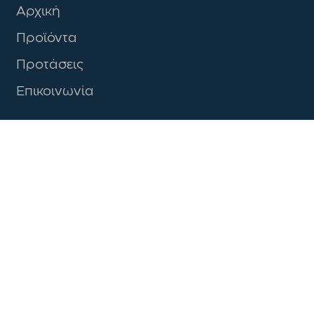
Αρχική
Προϊόντα
Προτάσεις
Επικοινωνία
LOVE YOUR BATH
NEWSLETTER
JOIN
Ακολουθήστε μας