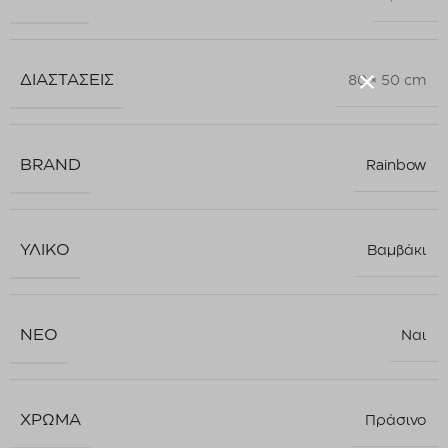
ΔΙΑΣΤΆΣΕΙΣ
80 × 50 cm
BRAND
Rainbow
ΥΛΙΚΌ
Βαμβάκι
ΝΈΟ
Ναι
ΧΡΏΜΑ
Πράσινο